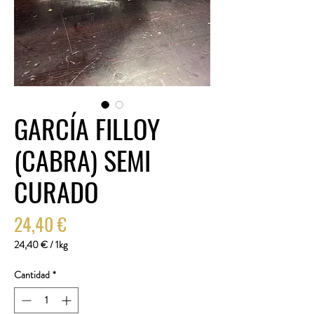
GARCÍA FILLOY
(CABRA) SEMI
CURADO
Precio
24,40 €
24,40 €
/
1kg
24,40 €
por
Cantidad
*
1
Kilogramos