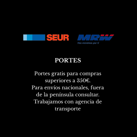
€
€
o
p
p
r
o
o
1
r
r
K
1
1
i
K
K
l
i
i
o
l
l
g
o
o
r
g
g
a
r
r
m
a
a
o
m
m
PORTES
s
o
o
s
s
Portes gratis para compras
superiores a 350€.
Para envíos nacionales, fuera
de la península consultar.
Trabajamos con agencia de
transporte