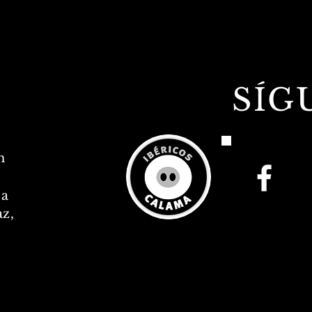
SÍG
m
ca
z,