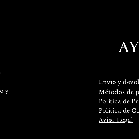
A
a
Envío y devo
o y
Métodos
de 
Política de P
Política
de Co
Aviso Legal