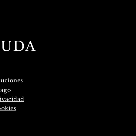
YUDA
luciones
pago
rivacidad
okies