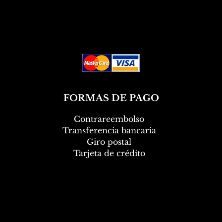
o
r
1
K
i
l
o
g
r
a
m
o
FORMAS DE PAGO
s
Contrareembolso
Transferencia bancaria
Giro postal
Tarjeta de crédito