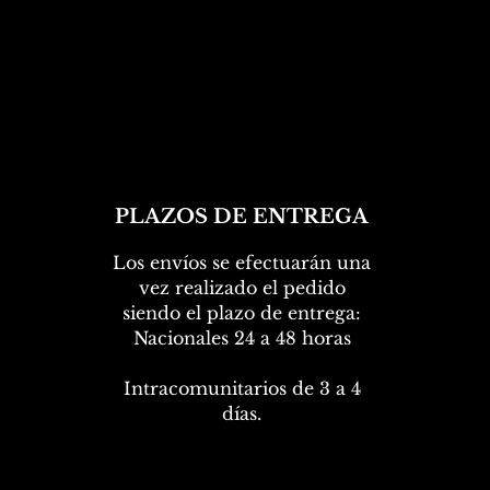
r
1
K
i
l
o
g
r
a
m
o
s
PLAZOS DE ENTREGA
Los envíos se efectuarán una
vez realizado el pedido
siendo el plazo de entrega:
Nacionales 24 a 48 horas
Intracomunitarios de 3 a 4
días.