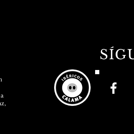
SÍG
m
ca
z,